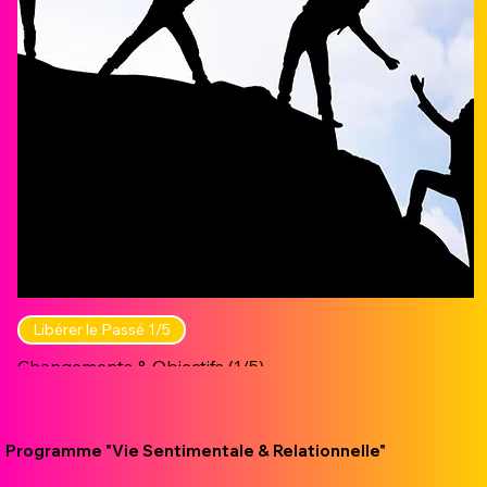
Libérer le Passé 1/5
Changements & Objectifs (1/5)
Prix
19,00 €
Programme "Vie Sentimentale & Relationnelle"