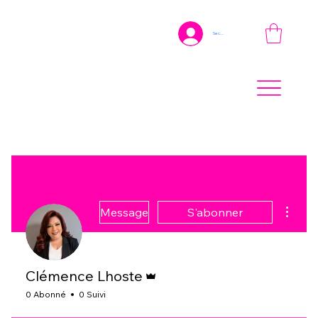
Se connecter
Plus d'
Message
S'abonner
Administrateur
Clémence Lhoste
0 Abonné
0 Suivi