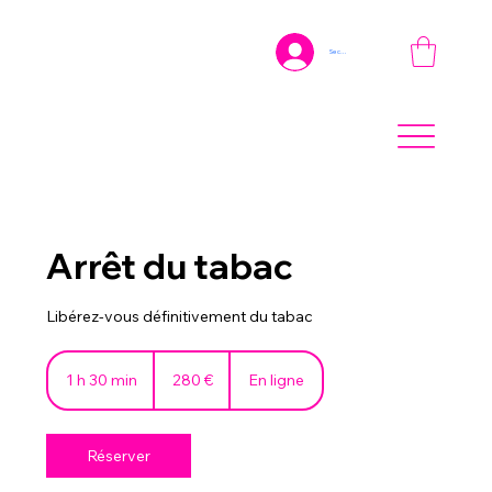
Se connecter
Arrêt du tabac
Libérez-vous définitivement du tabac
280
euros
1 h 30 min
1
280 €
En ligne
3
0
m
Réserver
i
n