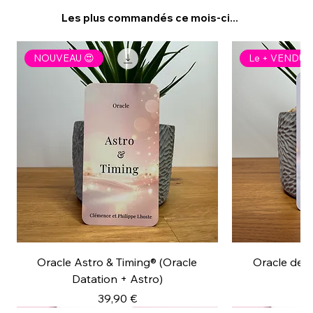
Les plus commandés ce mois-ci...
NOUVEAU 😍
Le + VENDU
Oracle Astro & Timing® (Oracle
Oracle des
Datation + Astro)
Prix
39,90 €