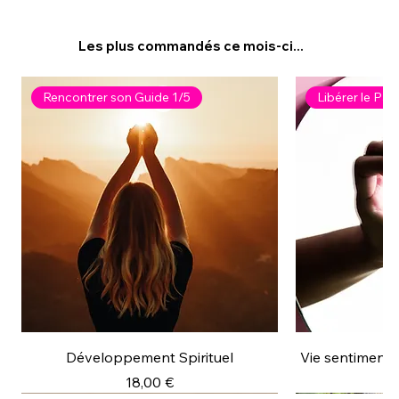
Les plus commandés ce mois-ci...
Rencontrer son Guide 1/5
Libérer le Pas
Développement Spirituel
Vie sentimental
Prix
18,00 €