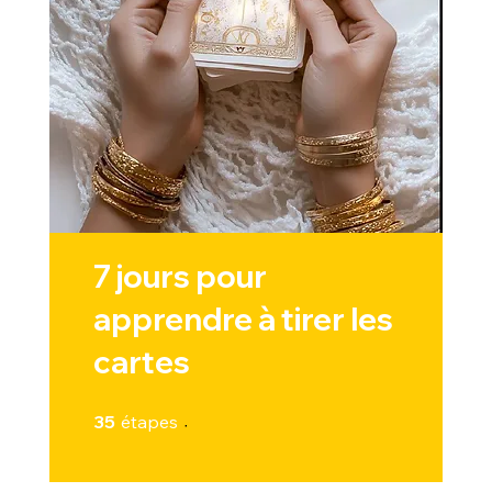
7 jours pour
apprendre à tirer les
cartes
35 étapes
35
étapes